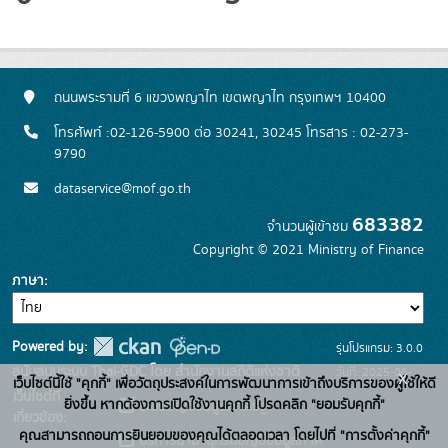
ถนนพระรามที่ 6 แขวงพญาไท เขตพญาไท กรุงเทพฯ 10400
โทรศัพท์ :02-126-5900 ต่อ 30241, 30245 โทรสาร : 02-273-
9790
dataservice@mof.go.th
683382
จำนวนผู้เข้าชม
Copyright © 2021 Ministry of Finance
ภาษา
Powered by:
รุ่นโปรแกรม: 3.0.0
สนับสนุนระบบ Thai-GDC โดย สำนักงานสถิติแห่งชาติ
วันที่: 2025-06-
x
เว็บไซต์นี้ใช้ "คุกกี้" เพื่อวัตถุประสงค์ในการพัฒนาการเข้าถึงบริการของผู้ใช้ให้ดี
เว็บไซต์ที่
10
ยิ่งขึ้น หากต้องการเปิดใช้งานคุกกี้ โปรดคลิก "ยอมรับคุกกี้"
ระบบบัญชีข้อมูลภาครัฐ
เกี่ยวข้อง:
คุณสามารถถอนการยินยอมของคุณได้ตลอดเวลา โดยไปที่ "การตั้งค่าคุกกี้"
บริการนามานุกรมบัญชีข้อมูลภาค