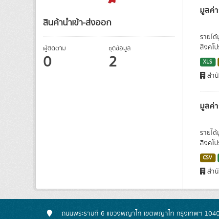
มูลค่
สินค้านำเข้า-ส่งออก
รายได้
สิงคโป
ผู้ติดตาม
ชุดข้อมูล
0
2
XLS
สำนั
มูลค่
รายได้
สิงคโป
CSV
สำนั
ถนนพระรามที่ 6 แขวงพญาไท เขตพญาไท กรุงเทพฯ 104