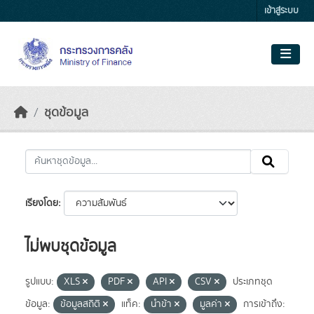
Skip to main content
เข้าสู่ระบบ
ชุดข้อมูล
เรียงโดย
ไม่พบชุดข้อมูล
รูปแบบ:
XLS
PDF
API
CSV
ประเภทชุด
ข้อมูล:
ข้อมูลสถิติ
แท็ค:
นำข้า
มูลค่า
การเข้าถึง: