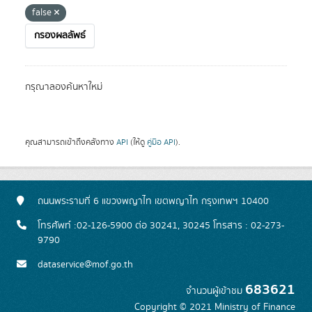
false
กรองผลลัพธ์
กรุณาลองค้นหาใหม่
คุณสามารถเข้าถึงคลังทาง
API
(ให้ดู
คู่มือ API
).
ถนนพระรามที่ 6 แขวงพญาไท เขตพญาไท กรุงเทพฯ 10400
โทรศัพท์ :02-126-5900 ต่อ 30241, 30245 โทรสาร : 02-273-
9790
dataservice@mof.go.th
683621
จำนวนผู้เข้าชม
Copyright © 2021 Ministry of Finance