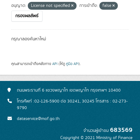
อนุญาต:
License not specified
การเข้าถึง:
false
กรองผลลัพธ์
กรุณาลองค้นหาใหม่
คุณสามารถเข้าถึงคลังทาง
API
(ให้ดู
คู่มือ API
).
ถนนพระรามที่ 6 แขวงพญาไท เขตพญาไท กรุงเทพฯ 10400
โทรศัพท์ :02-126-5900 ต่อ 30241, 30245 โทรสาร : 02-273-
9790
dataservice@mof.go.th
683569
จำนวนผู้เข้าชม
Copyright © 2021 Ministry of Finance