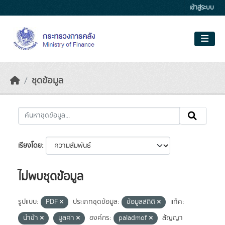
Skip to main content
เข้าสู่ระบบ
ชุดข้อมูล
เรียงโดย
ไม่พบชุดข้อมูล
รูปแบบ:
PDF
ประเภทชุดข้อมูล:
ข้อมูลสถิติ
แท็ค:
นำข้า
มูลค่า
องค์กร:
paladmof
สัญญา