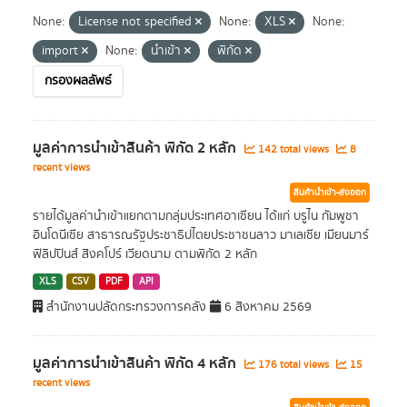
None:
License not specified
None:
XLS
None:
import
None:
นำเข้า
พิกัด
กรองผลลัพธ์
มูลค่าการนำเข้าสินค้า พิกัด 2 หลัก
142 total views
8
recent views
สินค้านำเข้า-ส่งออก
รายได้มูลค่านำเข้าแยกตามกลุ่มประเทศอาเซียน ได้แก่ บรูไน กัมพูชา
อินโดนีเซีย สาธารณรัฐประชาธิปไตยประชาชนลาว มาเลเซีย เมียนมาร์
ฟิลิปปินส์ สิงคโปร์ เวียดนาม ตามพิกัด 2 หลัก
XLS
CSV
PDF
API
สำนักงานปลัดกระทรวงการคลัง
6 สิงหาคม 2569
มูลค่าการนำเข้าสินค้า พิกัด 4 หลัก
176 total views
15
recent views