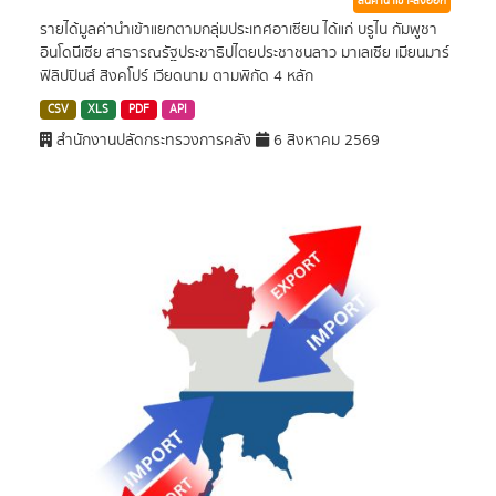
สินค้านำเข้า-ส่งออก
รายได้มูลค่านำเข้าแยกตามกลุ่มประเทศอาเซียน ได้แก่ บรูไน กัมพูชา
อินโดนีเซีย สาธารณรัฐประชาธิปไตยประชาชนลาว มาเลเซีย เมียนมาร์
ฟิลิปปินส์ สิงคโปร์ เวียดนาม ตามพิกัด 4 หลัก
CSV
XLS
PDF
API
สำนักงานปลัดกระทรวงการคลัง
6 สิงหาคม 2569