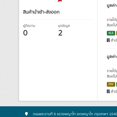
มูลค่
สินค้านำเข้า-ส่งออก
รายได้
สิงคโป
ผู้ติดตาม
ชุดข้อมูล
0
2
XLS
สำนั
มูลค่
รายได้
สิงคโป
CSV
สำนั
ถนนพระรามที่ 6 แขวงพญาไท เขตพญาไท กรุงเทพฯ 104