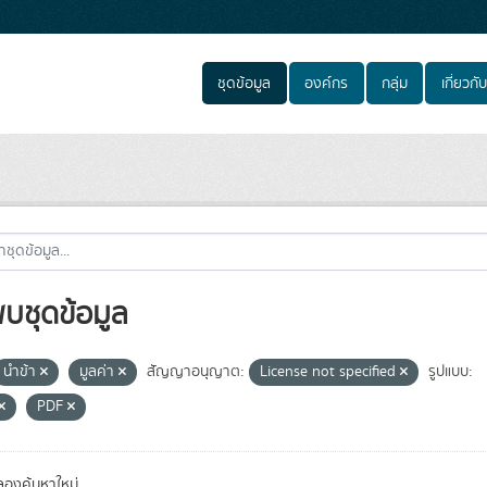
ชุดข้อมูล
องค์กร
กลุ่ม
เกี่ยวกับ
พบชุดข้อมูล
นำข้า
มูลค่า
สัญญาอนุญาต:
License not specified
รูปแบบ:
PDF
องค้นหาใหม่