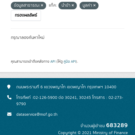
ข้อมูลสาธารณะ
แท็ค:
นำข้า
มูลค่า
กรองผลลัพธ์
กรุณาลองค้นหาใหม่
คุณสามารถเข้าถึงคลังทาง
API
(ให้ดู
คู่มือ API
).
ถนนพระรามที่ 6 แขวงพญาไท เขตพญาไท กรุงเทพฯ 10400
โทรศัพท์ :02-126-5900 ต่อ 30241, 30245 โทรสาร : 02-273-
9790
dataservice@mof.go.th
683289
จำนวนผู้เข้าชม
Copyright © 2021 Ministry of Finance