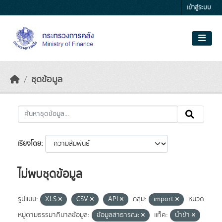
Skip to main content
เข้าสู่ระบบ
ชุดข้อมูล
เรียงโดย
ไม่พบชุดข้อมูล
รูปแบบ:
XLS
CSV
API
กลุ่ม:
import
หมวด
หมู่ตามธรรมาภิบาลข้อมูล:
ข้อมูลสาธารณะ
แท็ค:
นำข้า