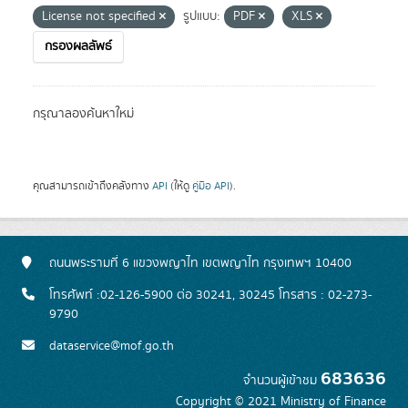
License not specified
รูปแบบ:
PDF
XLS
กรองผลลัพธ์
กรุณาลองค้นหาใหม่
คุณสามารถเข้าถึงคลังทาง
API
(ให้ดู
คู่มือ API
).
ถนนพระรามที่ 6 แขวงพญาไท เขตพญาไท กรุงเทพฯ 10400
โทรศัพท์ :02-126-5900 ต่อ 30241, 30245 โทรสาร : 02-273-
9790
dataservice@mof.go.th
683636
จำนวนผู้เข้าชม
Copyright © 2021 Ministry of Finance