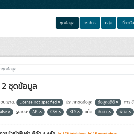
ชุดข้อมูล
องค์กร
กลุ่ม
เกี่ยวกับ
2 ชุดข้อมูล
อนุญาต:
License not specified
ประเภทชุดข้อมูล:
ข้อมูลสถิติ
การเข้
false
รูปแบบ:
API
CSV
XLS
แท็ค:
สินค้า
พิกัด
าการนำเข้าสินค้า พิกัด 4 หลัก
176 total views
15 recent views