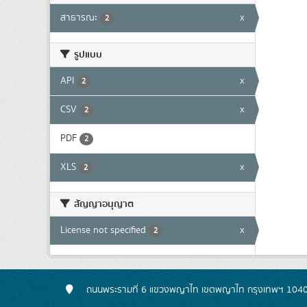
สาธารณะ
x
2
รูปแบบ
API
x
2
CSV
x
2
PDF
2
XLS
x
2
สัญญาอนุญาต
License not specified
x
2
ถนนพระรามที่ 6 แขวงพญาไท เขตพญาไท กรุงเทพฯ 104