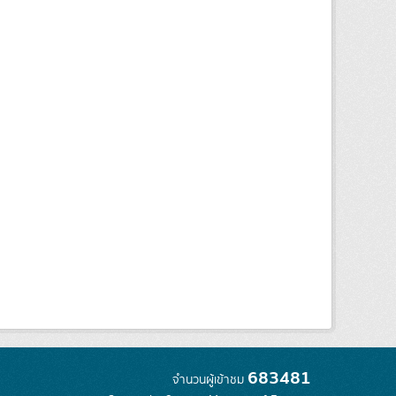
683481
จำนวนผู้เข้าชม