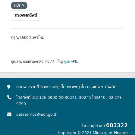
PDF
กรองผลลัพธ์
กรุณาลองค้นหาใหม่
คุณสามารถเข้าถึงคลังทาง
API
(ให้ดู
คู่มือ API
).
ถนนพระรามที่ 6 แขวงพญาไท เขตพญาไท กรุงเทพฯ 10400
โทรศัพท์ :02-126-5900 ต่อ 30241, 30245 โทรสาร : 02-273-
9790
dataservice@mof.go.th
683322
จำนวนผู้เข้าชม
Copyright © 2021 Ministry of Finance