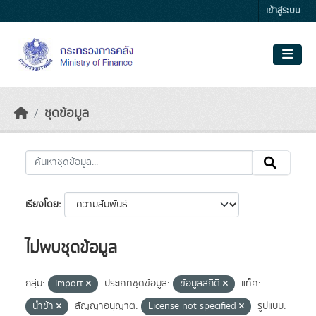
Skip to main content
เข้าสู่ระบบ
ชุดข้อมูล
เรียงโดย
ไม่พบชุดข้อมูล
กลุ่ม:
import
ประเภทชุดข้อมูล:
ข้อมูลสถิติ
แท็ค:
นำข้า
สัญญาอนุญาต:
License not specified
รูปแบบ: