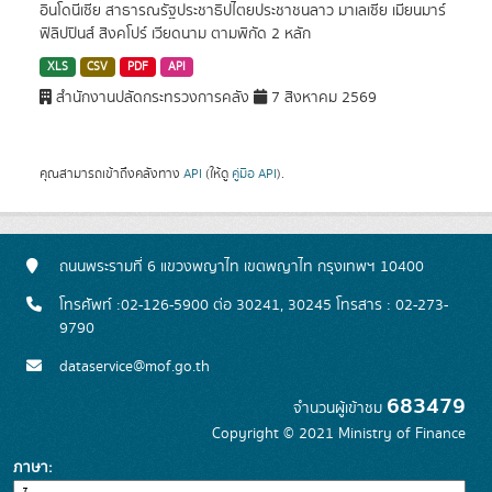
อินโดนีเซีย สาธารณรัฐประชาธิปไตยประชาชนลาว มาเลเซีย เมียนมาร์
ฟิลิปปินส์ สิงคโปร์ เวียดนาม ตามพิกัด 2 หลัก
XLS
CSV
PDF
API
สำนักงานปลัดกระทรวงการคลัง
7 สิงหาคม 2569
คุณสามารถเข้าถึงคลังทาง
API
(ให้ดู
คู่มือ API
).
ถนนพระรามที่ 6 แขวงพญาไท เขตพญาไท กรุงเทพฯ 10400
โทรศัพท์ :02-126-5900 ต่อ 30241, 30245 โทรสาร : 02-273-
9790
dataservice@mof.go.th
683479
จำนวนผู้เข้าชม
Copyright © 2021 Ministry of Finance
ภาษา