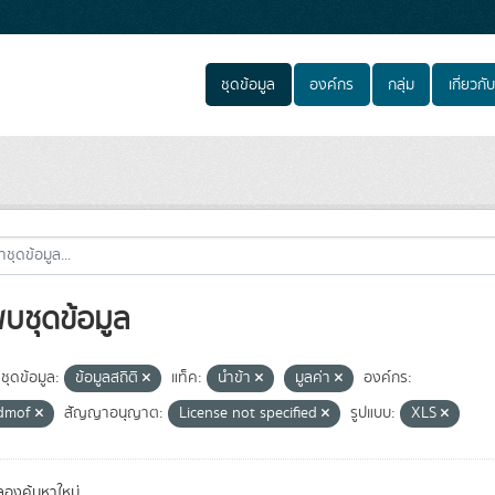
ชุดข้อมูล
องค์กร
กลุ่ม
เกี่ยวกับ
พบชุดข้อมูล
ชุดข้อมูล:
ข้อมูลสถิติ
แท็ค:
นำข้า
มูลค่า
องค์กร:
admof
สัญญาอนุญาต:
License not specified
รูปแบบ:
XLS
องค้นหาใหม่