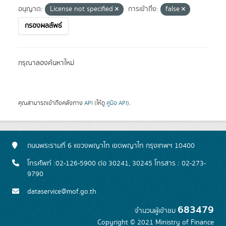
อนุญาต:
License not specified
การเข้าถึง:
false
กรองผลลัพธ์
กรุณาลองค้นหาใหม่
คุณสามารถเข้าถึงคลังทาง
API
(ให้ดู
คู่มือ API
).
ถนนพระรามที่ 6 แขวงพญาไท เขตพญาไท กรุงเทพฯ 10400
โทรศัพท์ :02-126-5900 ต่อ 30241, 30245 โทรสาร : 02-273-
9790
dataservice@mof.go.th
683479
จำนวนผู้เข้าชม
Copyright © 2021 Ministry of Finance